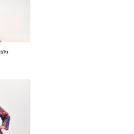
גלביה לנש