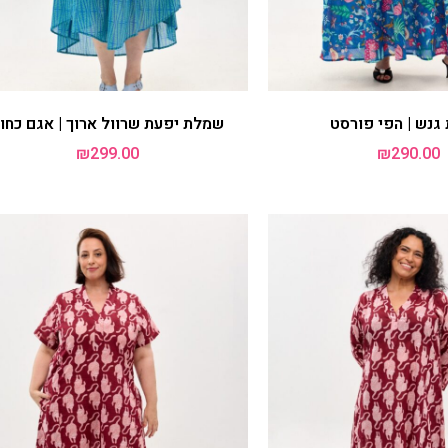
משלוח חינם ברכישה מעל 850 ש"ח
, שרוול קצר | מנומר
שמלת אפרת | מנומר
₪
299.00
₪
299.00