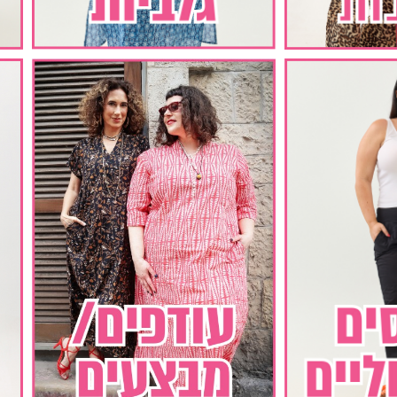
סי ג'ד | שחור
גלביה לנשים | סוזני אדום
₪
290.00
₪
190.00