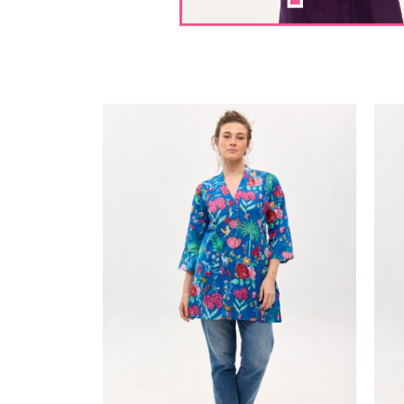
שמלת יפעת, שרוול קצר | סוזני אדום
₪
299.00