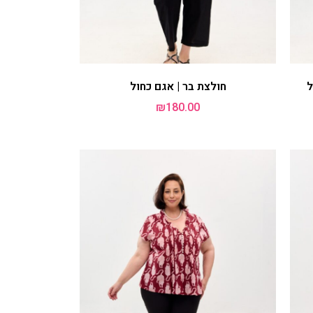
טוניקה ג'וי | מנומר
₪
240.00