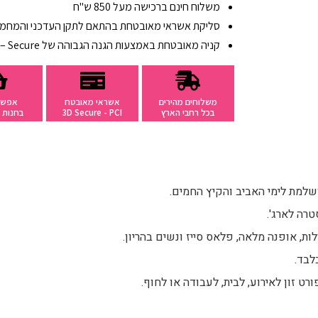
משלוח חינם ברכישה מעל 850 ש"ח
סליקת אשראי מאובטחת בהתאם לתקן העדכני והמחמיר PCI ד
קניה מאובטחת באמצעות הגנה הגבוהה של 3D – Secure
משלוחים מהירים
אשראי מאובטח
אפשר
בכל רחבי הארץ
3D Secure - PCI
בחנות ב
ושלמת לימי האביב והקיץ החמים.
רה לארג'.
לות, אופנה מלאה, פלאס סייז ונשים בהריון.
ט זון לאירוע, לבית, לעבודה או לחוף.
פריט שלישי ב 20% הנחה