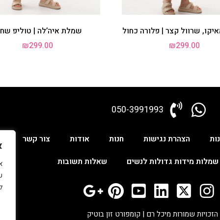
קו, שרוול קצר | פלורה כחול
שמלת איה’לה | טוליפ שחו
₪
299.00
₪
299.00
050-3991993
ות
הצהרת נגישות
חנות
אודות
צור קשר
ש
א
שמלות מידות גדולות לנשים
שאלות תשובות
ש
ל
הזכויות שמורות מיכל רם | קומפורט זון בוטיק