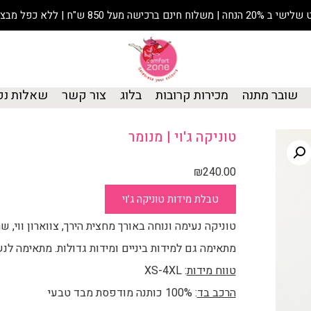
נחה | משלוח חינם ברכישה מעל 850 ש"ח | ללא כפל מבצעים
שובר מתנה
מכירות קרובות
בלוג
צור קשר
שאלות נפ
טוניקה ג'וי | מנומר
₪
240.00
טבלת מידות טוניקה ג’וי
טוניקה נעימה ונוחה באורך מחצית הירך, צווארון ווי, שרוולים באורך /4
מתאימה גם למידות ביניים ומידות גדולות. מתאימה לנש
טווח מידות
: XS-4XL
הרכב בד
: 100% כותנה מודפסת מבד טבעי