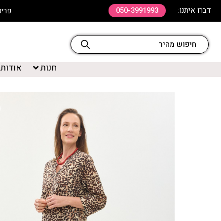
דברו איתנו:
050-3991993
פריט שלישי ב 20% ה
חנות
אודות