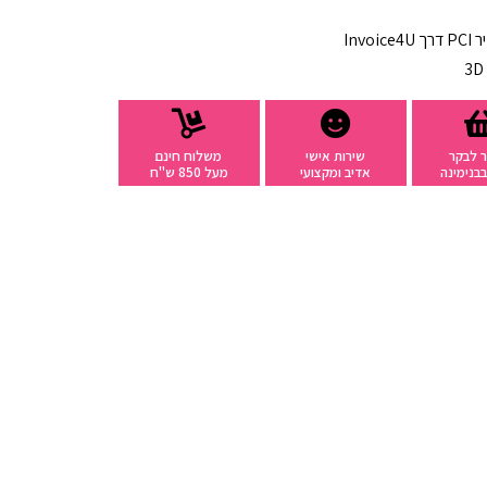
רך
Invoice4U
 לבקר
שירות אישי
משלוח חינם
בנימינה
אדיב ומקצועי
מעל 850 ש"ח