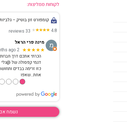
לקוחות ממליצות:
משלוח חינם ברכישה מעל 850 ש"ח
קומפורט זון בוטיק – גלביות
4.8
33 reviews
מינה פרי הראל
2 months ago
★★★★★
הכרתי אתכם דרך חברות ק
דגמי קפסולה של @גלי 
כזו זרימה בבדים ותחושת
אחת…שאפו
●
●
●
●
נשמח אם 