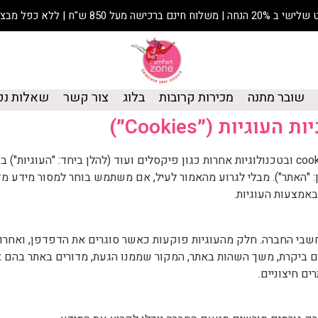
נחה | משלוח חינם ברכישה מעל 850 ש"ח | ללא כפל מבצעים
שובר מתנה
מכירות קרובות
בלוג
צור קשר
שאלות נפ
 העוגיות (״Cookies״)
Comfort Zone Boutique בע"מ (להלן: "החברה") עושה שימוש ב-cookies ובטכנולוגיות אחרות כגון פיקסלים ועוד 
: "האתר"). מבלי לגרוע מהאמור לעיל, אם משתמש בוחר למסור מידע מז
אמצעות העוגיות.
י החברה. חלק מהעוגיות פוקעות כאשר סוגרים את הדפדפן, ואחרות
ם ביקרת, משך השהות באתר, המקור שממנו הגעת, מדורים באתר בהם צפ
ם חיצוניים.