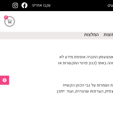
עקבו אחרינו:
0
וצות
המלצות
(להלן ביחד: "העוגיות") באמצעותן החברה אוספת מידע לא
הה באתר (כגון פרטי התקשרות או
פתח סרגל נ
 נשמרות על גבי הכונן הקשיח
ית, העדפות שהגדרת, ועוד. ייתכן