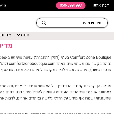
דברו איתנו:
050-3991993
פריט שלישי ב 20% ה
חנות
אודות
מדיניות
מזהה בקשר עם משתמשים באתר
comfortzoneboutique.com
(להלן
פרטי רכישה), מידע זה עשוי להיות מקושר למידע הלא מזהה שנאסף ב
עוגיות הן קבצי טקסט שהדפדפן של המשתמש יוצר לפי פקודה ממחשב
במחשב או במכשיר הנייד. העוגיות עשויות להכיל מידע כגון דפים בה
שהעוגיות ישמרו אף מידע על הרגלי גלישה באתרים אחרים, לרבות אתרי