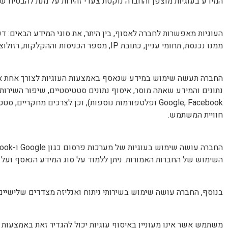
המידע בעוגיות מוצפן והחברה נוקטת צעדי זהירות על מנת להבטיח ש
העוגיות מאפשרות לחברה לאסוף, בין היתר, את סוגי המידע הבאים: 
ממנו נכנסת, תחומי עניין, כתובת IP, מספר הכניסות וההקלקות, רזולוציית מסך, סוג מערכת הפעלה וגרסתה, סוג דפדפן אינטרנט והעדפת שפה.
החברה תעשה שימוש במידע שנאסף באמצעות העוגיות לצורך אחת או 
נתונים והמידע שאתה מוסר, איסוף נתונים סטטיסטיים, שיפור השירות
Google, Facebook ופלטפורמות נוספות), וכן לצרכים 
חוויית המשתמש.
השימוש של החברות האמורות. ניתן ללמוד על סוג המידע הנאסף ועל א
בנוסף, החברה עושה שימוש בשירותי ניתוח ואנליזה מצדדים שלישיים, לרבות Google Analytics. השימוש בשירות זה כפוף למדיניות הפרטיות ותנאי ה
משתמש אשר אינו מעוניין באיסוף עוגיות יכול להגדיר זאת באמצעות ש