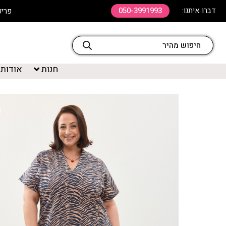
דברו איתנו:
050-3991993
פריט שלישי ב 20% ה
חנות
אודות