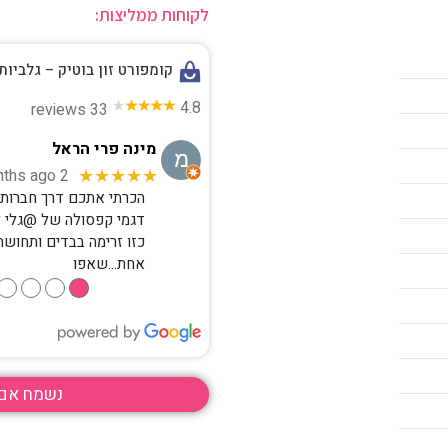
לקוחות ממליצות:
קומפורט זון בוטיק – גלביות
משלוח חינם ברכישה מעל 850 ש"ח
4.8
33 reviews
מינה פרי הראל
2 months ago
★★★★★
הכרתי אתכם דרך חברות ק
דגמי קפסולה של @גלי 
כזו זרימה בבדים ותחושת
אחת…שאפו
●
●
●
●
נשמח אם 