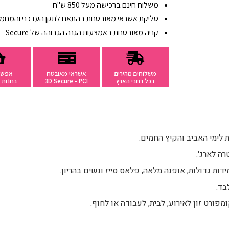
משלוח חינם ברכישה מעל 850 ש"ח
סליקת אשראי מאובטחת בהתאם לתקן העדכני והמחמיר PCI ד
קניה מאובטחת באמצעות הגנה הגבוהה של 3D – Secure
משלוחים מהירים
אשראי מאובטח
אפשר
בכל רחבי הארץ
3D Secure - PCI
בחנות ב
 לימי האביב והקיץ החמים.
ה לארג'.
דות גדולות, אופנה מלאה, פלאס סייז ונשים בהריון.
פורט זון לאירוע, לבית, לעבודה או לחוף.
פריט שלישי ב 20% הנחה