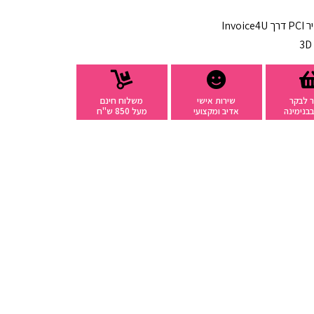
רך
Invoice4U
 לבקר
שירות אישי
משלוח חינם
בנימינה
אדיב ומקצועי
מעל 850 ש"ח