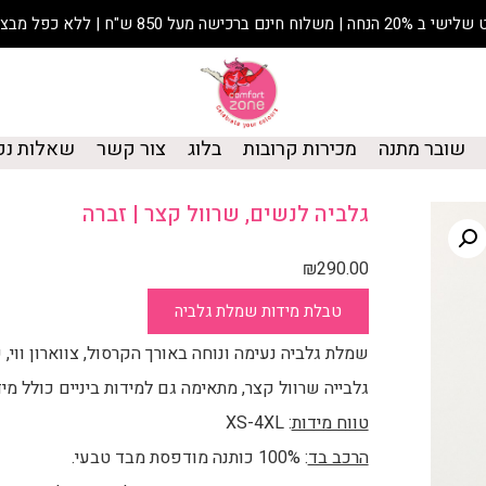
נחה | משלוח חינם ברכישה מעל 850 ש"ח | ללא כפל מבצעים
שובר מתנה
מכירות קרובות
בלוג
צור קשר
שאלות נפ
גלביה לנשים, שרוול קצר | זברה
₪
290.00
טבלת מידות שמלת גלביה
שמלת גלביה נעימה ונוחה באורך הקרסול, צווארון ווי, 
גלבייה שרוול קצר, מתאימה גם למידות ביניים כולל מיד
טווח מידות
: XS-4XL
הרכב בד
: 100% כותנה מודפסת מבד טבעי.