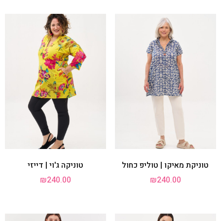
טוניקת מאיקו | טוליפ כחול
טוניקה ג'וי | דייזי
₪
240.00
₪
240.00