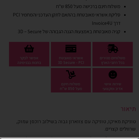
משלוח חינם ברכישה מעל 850 ש"ח
סליקת אשראי מאובטחת בהתאם לתקן העדכני והמחמיר PCI
דרך
Invoice4U
קניה מאובטחת באמצעות הגנה הגבוהה של 3D – Secure
משלוחים מהירים
אשראי מאובטח
אפשר לבקר
בכל רחבי הארץ
3D Secure - PCI
בחנות בבנימינה
שירות אישי
משלוח חינם
אדיב ומקצועי
מעל 850 ש"ח
תיאור
טוניקת מאיקו, טוניקה עם צווארון גבוה בשילוב רוכסן עמוק,
שרוולים קצרים.
טוניקה בגזרת A אינטילגנטית שיודעת מה להדגיש ומה להצניע.