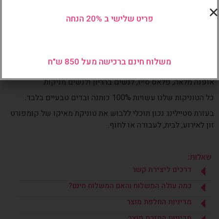
ניתנת ללבישה כשמלה קצרה או כטוניקה.
פריט שלישי ב 20% הנחה
טוניקה קלאסית וחגיגית, עשויה כותנה דקה ואוורירית, פשוט
מושלמת לימי האביב והקיץ החמים.
טווח מידות הטוניקה הינו סמול ועד ארבע אקסטרה לארג’.
משלוח חינם ברכישה מעל 850 ש"ח
טוניקת מאיקו מתאימה גם לנשים במידות ביניים ומידות גדולות,
אופנה מלאה, פלאס סייז, לנשים בהריון ולנשים מניקות.
כל הטוניקות שלנו עשויות 100% כותנה ובדים טבעיים בלבד.
בעזרת סטיילינג נכון תוכלי ללבוש את טוניקת מאיקו של קומפורט
זון לאירוע, לבית, לעבודה או לחוף.
שאלות:
דרכים ליצירת קשר
כמה עולה המשלוח והאם המשלוח חינם?
מדיניות החלפת מוצר
מדיניות החזרת מוצר