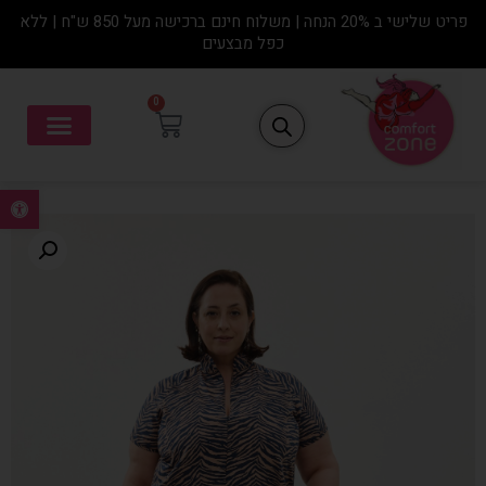
פריט שלישי ב 20% הנחה | משלוח חינם ברכישה מעל 850 ש"ח | ללא
כפל מבצעים
0
פתח סרגל נ