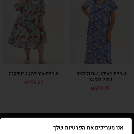
שמלת מאיקו, שרוול קצר |
שמלת איה’לה | טרופיקנה
כחול רומנטי
₪
299.00
₪
299.00
050-3991993
אנו מעריכים את הפרטיות שלך