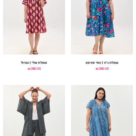
שמלת ג'וז | הפי פורסט
שמלת שלי | נמרול
₪
280.00
₪
280.00
שמלת ג'וז | הדפס תכלת
קימונו עמית | סקנדינבי
₪
250.00
₪
290.00