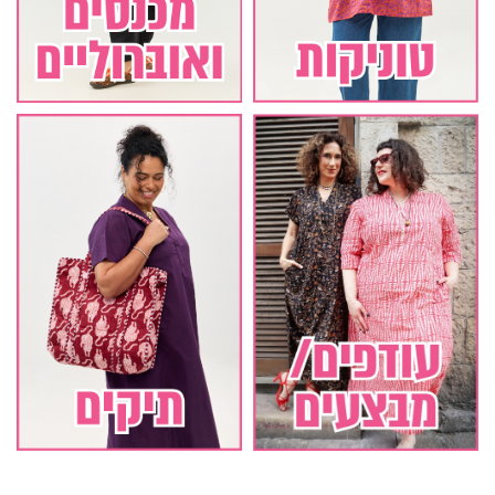
3
2
1
סינון לפי מידה
169
M
4
S-M
196
S
11
XS-S
155
XS
13
XL-2XL
154
XL
3
L-XL
144
L
10
M-L