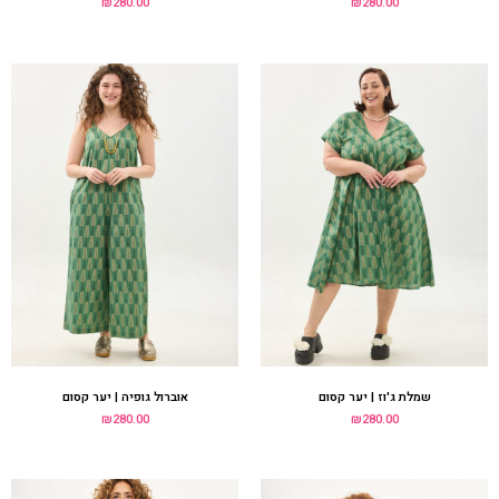
שמלת ג'וז | יער קסום
אוברול גופיה | יער קסום
₪
280.00
₪
280.00