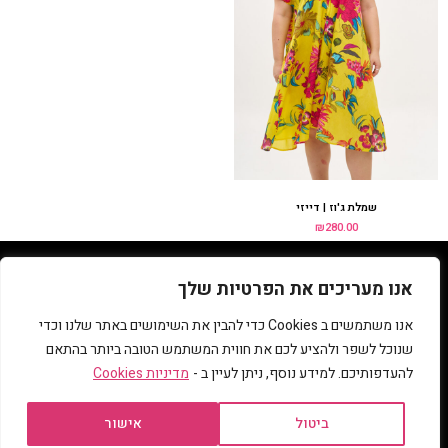
שמלת ג'וז | דייזי
₪
280.00
050-3991993
© כל הזכויות שמורות מיכל רם | קומפורט זון בוטיק
בניית אתרי וורדפרס
,
קידום אתרי וורדפרס
»
MuchMore.co.il
אנו מעריכים את הפרטיות שלך
אנו משתמשים ב Cookies כדי להבין את השימושים באתר שלנו וכדי
פריט שלישי ב 20% הנחה
שנוכל לשפר ולהציע לכם את חווית המשתמש הטובה ביותר בהתאם
להעדפותיכם. למידע נוסף, ניתן לעיין ב -
מדיניות Cookies
ביטול
אישור
משלוח חינם ברכישה מעל 850 ש"ח