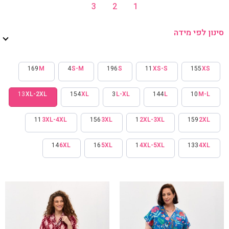
11
3XL-4XL
156
3XL
1
2XL-3XL
159
2XL
14
6XL
16
5XL
1
4XL-5XL
133
4XL