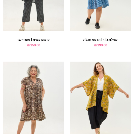
קימונו עמית | סהרה
שמלת ג'וז | מנומר
₪
280.00
₪
250.00