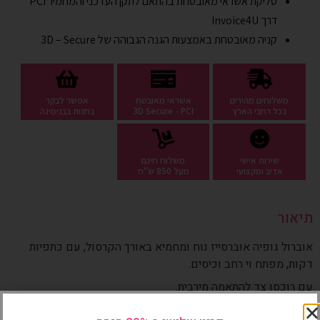
סליקת אשראי מאובטחת בהתאם לתקן העדכני והמחמיר PCI
דרך
Invoice4U
קניה מאובטחת באמצעות הגנה הגבוהה של 3D – Secure
משלוחים מהירים
אשראי מאובטח
אפשר לבקר
בכל רחבי הארץ
3D Secure - PCI
בחנות בבנימינה
שירות אישי
משלוח חינם
אדיב ומקצועי
מעל 850 ש"ח
תיאור
אוברול גופיה אוברסייז נוח ומחמיא באורך הקרסול, עם כתפיות
דקות, מפתח וי רחב וכיסים.
עם רוכסן צד להתאמה מירבית.
אוברול לנשים, מושלם לימי האביב והקיץ החמים. גזרה מחמיאה