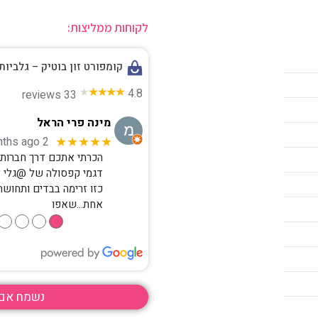
פריט שלישי ב 20% הנחה
לקוחות ממליצות:
משלוח חינם ברכישה מעל 850 ש"ח
קומפורט זון בוטיק – גלביות
4.8
33 reviews
מינה פרי הראל
2 months ago
★★★★★
הכרתי אתכם דרך חברות ק
דגמי קפסולה של @גלי 
כזו זרימה בבדים ותחושת
אחת…שאפו
●
●
●
●
נשמח אם 