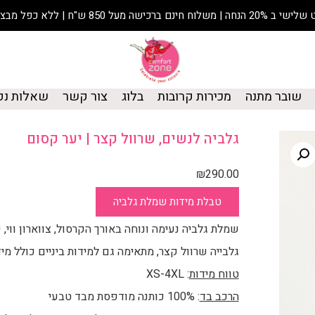
נחה | משלוח חינם ברכישה מעל 850 ש"ח | ללא כפל מבצעים
שובר מתנה
מכירות קרובות
בלוג
צור קשר
שאלות נפ
גלביה לנשים, שרוול קצר | יער קסום
₪
290.00
טבלת מידות שמלת גלביה
שמלת גלביה נעימה ונוחה באורך הקרסול, צווארון ווי, 
גלבייה שרוול קצר, מתאימה גם למידות ביניים כולל מי
טווח מידות
: XS-4XL
הרכב בד
: 100% כותנה מודפסת מבד טבעי