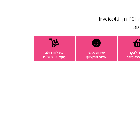
רך
Invoice4U
 לבקר
שירות אישי
משלוח חינם
בנימינה
אדיב ומקצועי
מעל 850 ש"ח