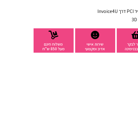
רך
Invoice4U
 לבקר
שירות אישי
משלוח חינם
בנימינה
אדיב ומקצועי
מעל 850 ש"ח