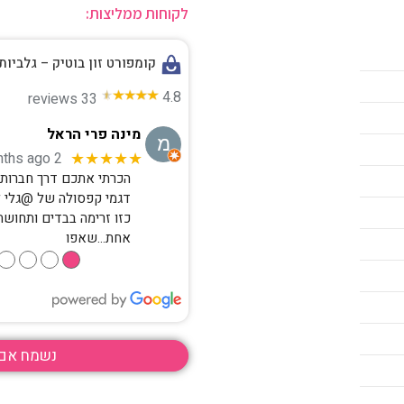
לקוחות ממליצות:
משלוח חינם ברכישה מעל 850 ש"ח
קומפורט זון בוטיק – גלביות
4.8
33 reviews
מינה פרי הראל
2 months ago
★★★★★
הכרתי אתכם דרך חברות ק
דגמי קפסולה של @גלי 
כזו זרימה בבדים ותחושת
אחת…שאפו
●
●
●
●
נשמח אם 