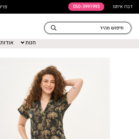
דברו איתנו:
050-3991993
פריט שלישי ב 20% ה
חנות
אודות