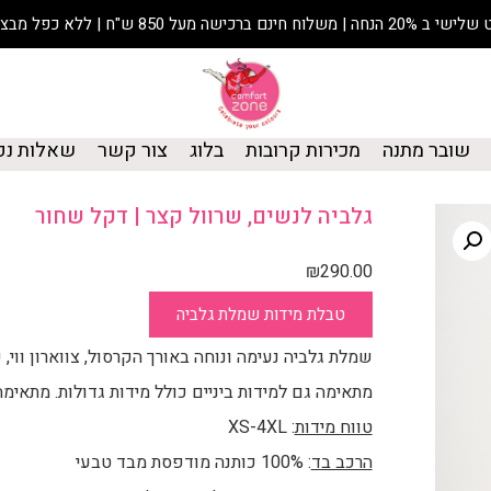
נחה | משלוח חינם ברכישה מעל 850 ש"ח | ללא כפל מבצעים
שובר מתנה
מכירות קרובות
בלוג
צור קשר
שאלות נפ
גלביה לנשים, שרוול קצר | דקל שחור
₪
290.00
טבלת מידות שמלת גלביה
שמלת גלביה נעימה ונוחה באורך הקרסול, צווארון ווי, 
מתאימה גם למידות ביניים כולל מידות גדולות. מתאימה
טווח מידות
: XS-4XL
הרכב בד
: 100% כותנה מודפסת מבד טבעי