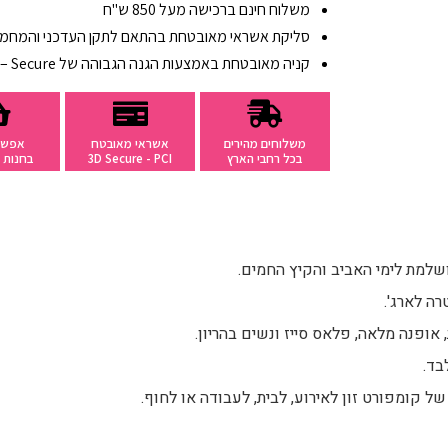
משלוח חינם ברכישה מעל 850 ש"ח
סליקת אשראי מאובטחת בהתאם לתקן העדכני והמחמיר PCI ד
קניה מאובטחת באמצעות הגנה הגבוהה של 3D – Secure
משלוחים מהירים
אשראי מאובטח
אפשר
בכל רחבי הארץ
3D Secure - PCI
בחנות ב
ושלמת לימי האביב והקיץ החמים.
ה לארג'.
 אופנה מלאה, פלאס סייז ונשים בהריון.
ל קומפורט זון לאירוע, לבית, לעבודה או לחוף.
פריט שלישי ב 20% הנחה