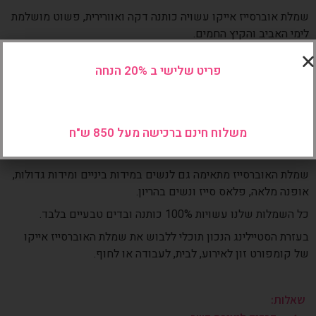
שמלת אוברסייז אייקו עשויה כותנה דקה ואוורירית, פשוט מושלמת
לימי האביב והקיץ החמים.
שמלת אוברסייז יפיפייה ונוחה, שמלה עם צווארון גבוה בשילוב
פריט שלישי ב 20% הנחה
רוכסן כפול הנפתח מהחלק והעליון של השמלה ומהחלק התחתון,
שרוולים 3/4 וכיסים קדמיים.
שמלת אוברסייז אייקו מבוססת על העיצוב ועל טבלת המידות של
שמלת האוברסייז איה'לה.
משלוח חינם ברכישה מעל 850 ש"ח
טווח מידות השמלה הינו סמול ועד שש אקסטרה לארג’
שמלת האוברסייז מתאימה גם לנשים במידות ביניים ומידות גדולות,
אופנה מלאה, פלאס סייז ונשים בהריון.
כל השמלות שלנו עשויות 100% כותנה ובדים טבעיים בלבד.
בעזרת הסטיילינג הנכון תוכלי ללבוש את שמלת האוברסייז אייקו
של קומפורט זון לאירוע, לבית, לעבודה או לחוף.
שאלות: