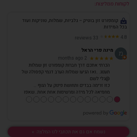
לקוחות ממליצות:
קומפורט זון בוטיק – גלביות, שמלות, טוניקות ועוד
בכל המידות
4.8
33 reviews
מינה פרי הראל
2 months ago
★★★★★
הכרתי אתכם דרך חברות קומפורט זון שמלות
תענוג. ..ואז הגיעו שמלות הערב דגמי קפסולה של
@גלי לשם
כזו זרימה בבדים ותחושת פינוק על הגוף …
מחמיאה לכל מידה ומרשימות אחת אחת…שאפו
●
●
●
●
●
●
●
●
●
●
●
●
●
נשמח אם גם את תכתבי לנו המלצה »