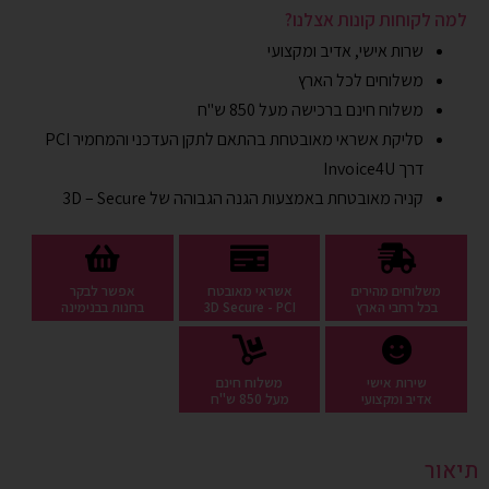
למה לקוחות קונות אצלנו?
שרות אישי, אדיב ומקצועי
משלוחים לכל הארץ
משלוח חינם ברכישה מעל 850 ש"ח
סליקת אשראי מאובטחת בהתאם לתקן העדכני והמחמיר PCI
דרך
Invoice4U
קניה מאובטחת באמצעות הגנה הגבוהה של 3D – Secure
משלוחים מהירים
אשראי מאובטח
אפשר לבקר
בכל רחבי הארץ
3D Secure - PCI
בחנות בבנימינה
שירות אישי
משלוח חינם
אדיב ומקצועי
מעל 850 ש"ח
תיאור