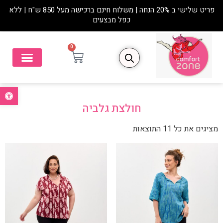
פריט שלישי ב 20% הנחה | משלוח חינם ברכישה מעל 850 ש"ח | ללא
כפל מבצעים
0
פתח סרגל נ
חולצת גלביה
מציגים את כל ⁦11⁩ התוצאות