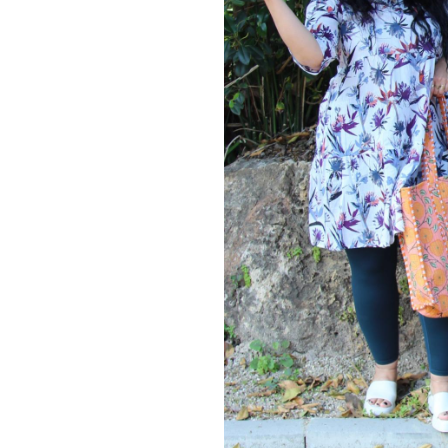
 צבעוני לתפארת.
חה.