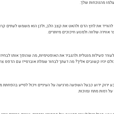
לעורר פעילות מנטלית ולהגביר את האופטימיות, מה שהופך אותו לבחיר
כולם יהיו קשובים אליך? מה דעתך לבחור שמלת אוברסייז עם הדפס צהו
בע ירוק ידוע כבעל השפעה מרגיעה על העיניים ויכול לסייע בהפחתת מת
ל רמות מתח נמוכות.
 צבע סגול יכול לעורר תחושה של מסתורין ותככים. גוונים בהירים יותר ש
ה עם דגם מרהיב בצבעים סגולים מתאימות לרגעים בהם נדרש אפקט ה- ו
נטראקציה ותקשורת חברתית, מה שהופך אותו לבחירה פופולרית במרחבי
אציות בהן חשוב לך לקדם תקשורת מקרבת ודיונים ערים ופתוחים.