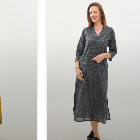
יה לנשים | סקנדינבי
גלביה לנש
 נוסף »
למידע נוסף »