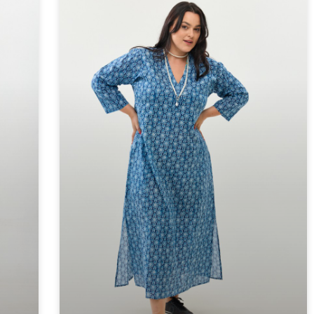
גלביה לנשים | הדפס תכלת
גלב
למידע נוסף »
למידע