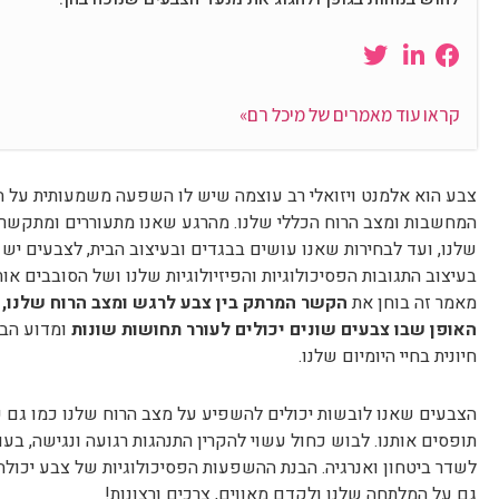
שלנו, ועד לבחירות שאנו עושים בבגדים ובעיצוב הבית, לצבעים יש
בעיצוב התגובות הפסיכולוגיות והפיזיולוגיות שלנו ושל הסובבים אותנ
מאמר זה בוחן את
הקשר המרתק בין צבע לרגש ומצב הרוח שלנו, 
האופן שבו צבעים שונים יכולים לעורר תחושות שונות
ומדוע הבנ
חיונית בחיי היומיום שלנו.
הצבעים שאנו לובשות יכולים להשפיע על מצב הרוח שלנו כמו גם ע
תופסים אותנו. לבוש כחול עשוי להקרין התנהגות רגועה ונגישה, בעו
לשדר ביטחון ואנרגיה. הבנת ההשפעות הפסיכולוגיות של צבע יכולה
גם על המלתחה שלנו ולקדם מאווים, צרכים ורצונות!
כשנכנסים לאתר של comfortzoneboutiqe אפשר למצוא
שמלות מיד
הבחירה שלנו בצבעוניות מגוונת עבור
גלביות
,
טוניקות
,
או שמלות קשור
במאמר
שחור – מיתוס או אמת
דיברנו על כך שבגדים, שמלות או גלביו
צבעוניות משפיעה על ההרגשה שלנו
ואצלנו הגזרות החכמות של
זכרי, לא משנה איזה צבע תבחרי, כל עוד הוא עושה לך טוב! ו…כ