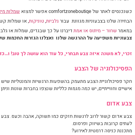
הפסיכולוגיה של הצבע
חקר פסיכולוגיית הצבע מתעמק בהשפעות הרגשיות והמנטליות שיש לצ
אישיים וחווייתיים, יש כמה מגמות כלליות שנצפו בחברות שונות ונית
צבע אדום
צבע אדום קשור לרוב לרגשות חזקים כמו תשוקה, אהבה וכעס. צבע א
לעתים קרובות בשיווק ופרסום.
מתכננת כניסה דרמטית לאירוע?
אולי תבחרי שמלה אדומה, או שמלה בהדפס אדום? כך אין סיכוי שית
צבע כחול
צבע כחול מקושר לרוב לרוגע, שלווה ותחושת ביטחון. יש לו את הכ
וריכוז. גלביה עם דוגמה בצבע כחול תתאים למצבים בהם את רוצה ליצר 
צבע צהוב