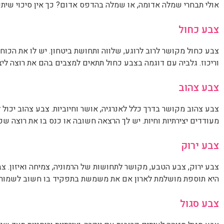
צבע צהוב מקושר בדרך כלל לאנרגיה, אושר וחיוביות. צבע צהוב יכול 
מעודדים יצירתיות וחיות. יש לך הרצאה חשובה או כנס בו את רוצה ש
צבע ירוק
צבע ירוק, צבע הטבע, מקושר לתחושות של הרמוניה, צמיחה ואיזון. צ
היא תוספת מושלמת לארון אם את משמשת בתפקיד בו חשוב לשמור ע
צבע סגול
צבע סגול מזוהה לעיתים קרובות עם יוקרה, יצירתיות ורוחניות מצד שני
בעוד שגוונים כהים יותר עשויים לייצג עוצמה ותחכום. שמלות כותנ
צבע כתום
צבע כתום משדר חום, התלהבות ויצירתיות. צבע כתום יכול לעודד אי
תהססי, בחרי ללבוש טוניקה מרהיבה בהדפס כתום כשאת נמצאת בסיטו
צבע שחור