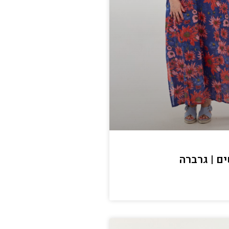
ם | גרברה